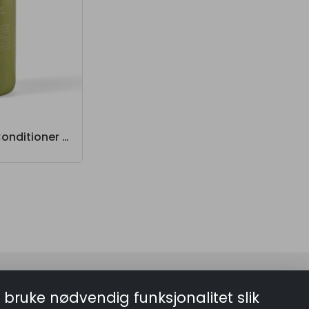
Velvet Sage Conditioner Proff 1000ml
Kokong Skin Care
 bruke nødvendig funksjonalitet slik