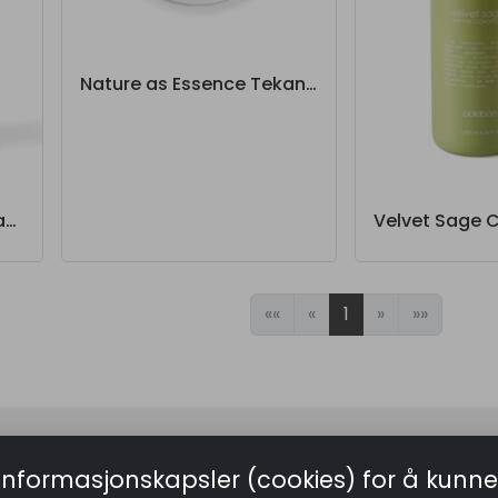
Nature as Essence Tekanne i Glass 1L
Botanic Remedy Hair Mask Poff 1000ml
««
«
1
»
»»
Åpningstider
informasjonskapsler (cookies) for å kunne